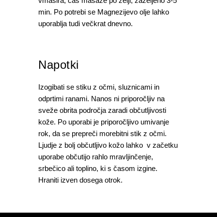
vmasira, čas masaže po želji, zaželjeno 3-5
min. Po potrebi se Magnezijevo olje lahko
uporablja tudi večkrat dnevno.
Napotki
Izogibati se stiku z očmi, sluznicami in
odprtimi ranami. Nanos ni priporočljiv na
sveže obrita področja zaradi občutljivosti
kože. Po uporabi je priporočljivo umivanje
rok, da se prepreči morebitni stik z očmi.
Ljudje z bolj občutljivo kožo lahko v začetku
uporabe občutijo rahlo mravljinčenje,
srbečico ali toplino, ki s časom izgine.
Hraniti izven dosega otrok.